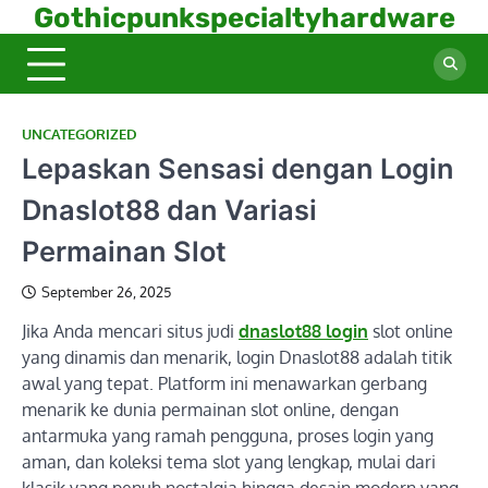
Skip
Gothicpunkspecialtyhardware
to
content
UNCATEGORIZED
Lepaskan Sensasi dengan Login
Dnaslot88 dan Variasi
Permainan Slot
September 26, 2025
Jika Anda mencari situs judi
dnaslot88 login
slot online
yang dinamis dan menarik, login Dnaslot88 adalah titik
awal yang tepat. Platform ini menawarkan gerbang
menarik ke dunia permainan slot online, dengan
antarmuka yang ramah pengguna, proses login yang
aman, dan koleksi tema slot yang lengkap, mulai dari