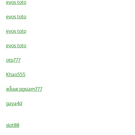
evos toto
evos toto
evos toto
evos toto
otp777
Khao555
สล็อต pgsiam777
gaya4d
slot88