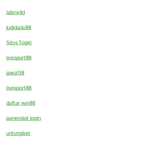
Jabrix4d
judidadu88
Situs Togel
livesport88
jawa138
livesport88
daftar win88
panenslot login
untungbet