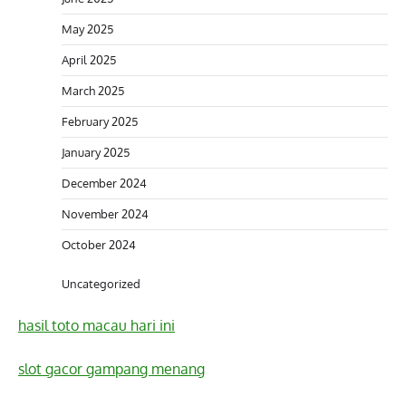
May 2025
April 2025
March 2025
February 2025
January 2025
December 2024
November 2024
October 2024
Uncategorized
hasil toto macau hari ini
slot gacor gampang menang