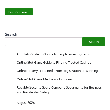
Search
Search
And Bets Guide to Online Lottery Number Systems
Online Slot Game Guide to Finding Trusted Casinos
Online Lottery Explained: From Registration to Winning
Online Slot Game Mechanics Explained
Reliable Security Guard Company Sacramento for Business
and Residential Safety
August 2026