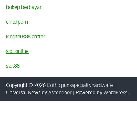
bokep berbayar
child porn
kingzeus88 daftar
slot online
slot88
Copyright © 2026
Gothicpunkspecialtyhardware
|
Universal News by
Ascendoor
| Powered by
WordPress
.