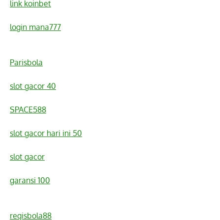
link koinbet
login mana777
Parisbola
slot gacor 40
SPACE588
slot gacor hari ini 50
slot gacor
garansi 100
regisbola88